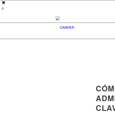
0
CÓM
ADM
CLA