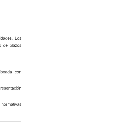
idades. Los
o de plazos
cionada con
presentación
 normativas