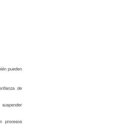
bién pueden
onfianza de
 suspender
n procesos