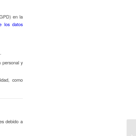
RGPD) en la
e los datos
.
n personal y
ridad, como
nes debido a