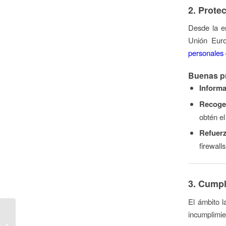
2. Prote
Desde la e
Unión Eur
personales
Buenas pr
Informa
Recoge 
obtén el
Refuerz
firewall
3. Cumpl
El ámbito l
Obligaciones fiscales al
incumplimie
vender productos