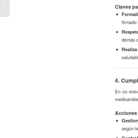
digitales: todo lo que
Claves pa
necesitas ...
Formali
firmado 
Respet
demás de
Realiza
saludab
4. Cump
En un ento
medioambien
Acciones 
Gestio
según la
Control