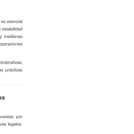
 es esencial
 estabilidad
 y medianas
operaciones
istrativas,
as prácticas
as
puestas por
as legales.