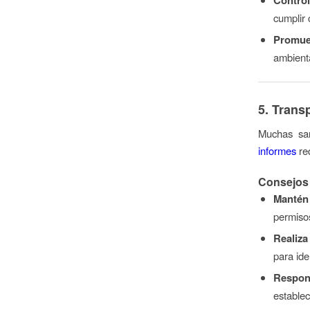
cumplir 
Promue
ambienta
5. Trans
Muchas san
informes
req
Consejos 
Mantén
permiso
Realiza
para ide
Respon
establec