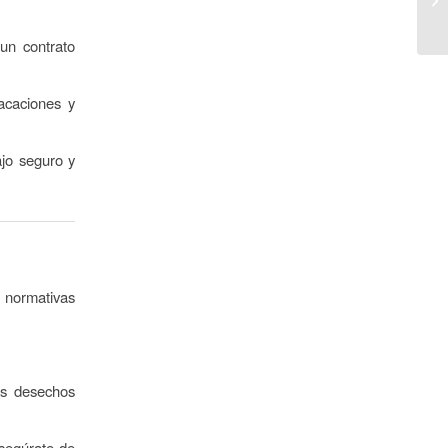
un contrato
acaciones y
ajo seguro y
 normativas
los desechos
segúrate de