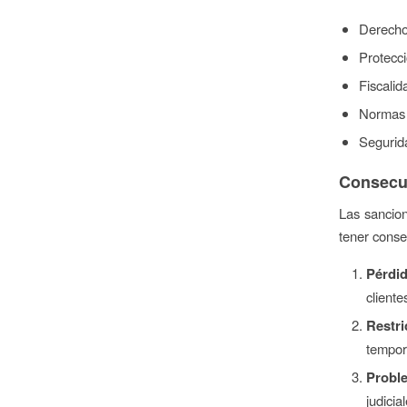
Derecho 
Protecci
Fiscalid
Normas 
Segurida
Consecue
Las sancio
tener conse
Pérdi
cliente
Restri
tempor
Probl
judici