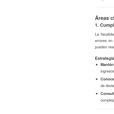
Áreas c
1. Cumpl
La fiscali
errores en
pueden resu
Estrategia
Mantén
ingresos
Conoce 
de decla
Consul
compleja